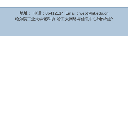
地址：
电话：86412114
Email：web@hit.edu.cn
哈尔滨工业大学老科协
哈工大网络与信息中心制作维护