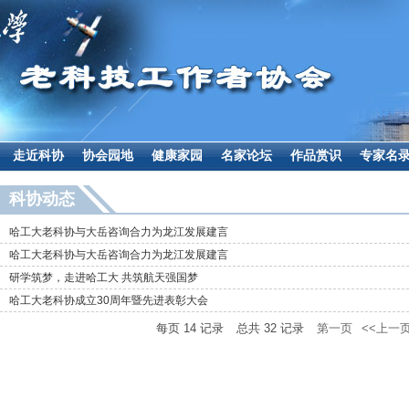
走近科协
协会园地
健康家园
名家论坛
作品赏识
专家名
科协动态
哈工大老科协与大岳咨询合力为龙江发展建言
哈工大老科协与大岳咨询合力为龙江发展建言
研学筑梦，走进哈工大 共筑航天强国梦
哈工大老科协成立30周年暨先进表彰大会
每页
14
记录
总共
32
记录
第一页
<<上一