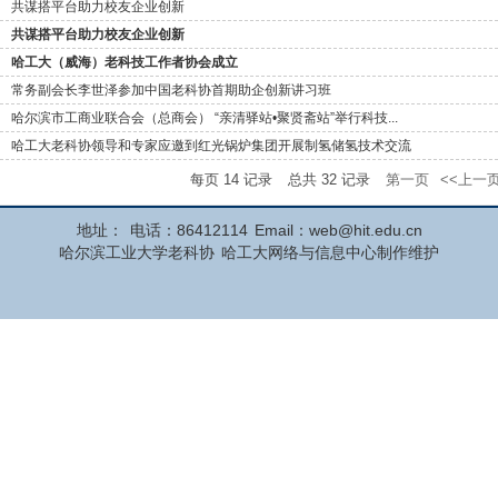
共谋搭平台助力校友企业创新
共谋搭平台助力校友企业创新
哈工大（威海）老科技工作者协会成立
常务副会长李世泽参加中国老科协首期助企创新讲习班
哈尔滨市工商业联合会（总商会） “亲清驿站•聚贤斋站”举行科技...
哈工大老科协领导和专家应邀到红光锅炉集团开展制氢储氢技术交流
每页
14
记录
总共
32
记录
第一页
<<上一
地址：
电话：86412114
Email：web@hit.edu.cn
哈尔滨工业大学老科协
哈工大网络与信息中心制作维护