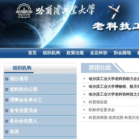
首页
组织机构
政策法规
走近科协
协会园地
群团社组
组织机构
现任领导
哈尔滨工业大学老科协助力企
哈尔滨工业大学博物馆、航天
老科协办公室
哈尔滨工业大学老科协科技之
理事会名单分工
科普报告团
各专业委员会
职称评定委员会
科普讲师团-发挥优势 科普闪
各分会负责人
实体