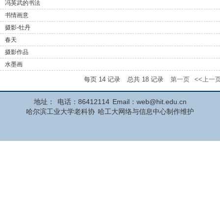
冯英武的书法
书情画意
摄影-牡丹
春天
摄影作品
水墨画
每页
14
记录
总共
18
记录
第一页
<<上一
地址：
电话：86412114
Email：web@hit.edu.cn
哈尔滨工业大学老科协
哈工大网络与信息中心制作维护