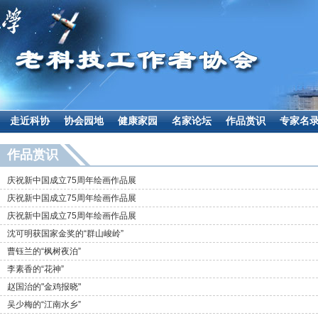
走近科协
协会园地
健康家园
名家论坛
作品赏识
专家名
作品赏识
庆祝新中国成立75周年绘画作品展
庆祝新中国成立75周年绘画作品展
庆祝新中国成立75周年绘画作品展
沈可明获国家金奖的“群山峻岭”
曹钰兰的“枫树夜泊”
李素香的“花神”
赵国治的"金鸡报晓"
吴少梅的“江南水乡”