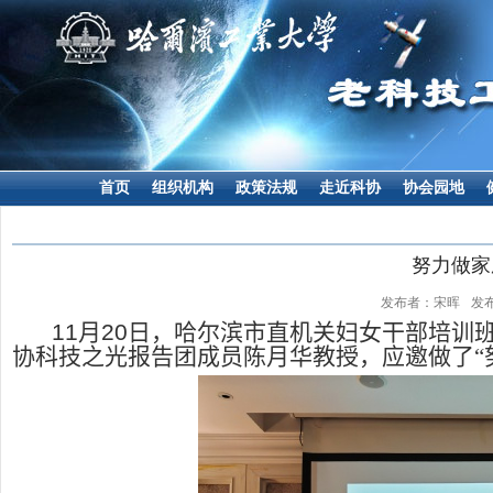
首页
组织机构
政策法规
走近科协
协会园地
努力做家
发布者：宋晖
发布
11
月
20
日，哈尔滨市直机关妇女干部培训
协科技之光报告团成员陈月华教授，应邀做了“