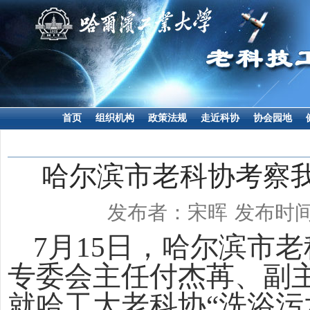
首页
组织机构
政策法规
走近科协
协会园地
哈尔滨市老科协考察
发布者：宋晖
发布时间：
7
月
15
日，哈尔滨市老
专委会主任付杰苒、副
就哈工大老科协“洗浴污